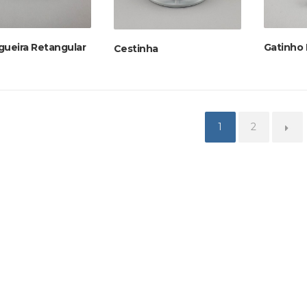
gueira Retangular
Gatinho 
Cestinha
1
2
→