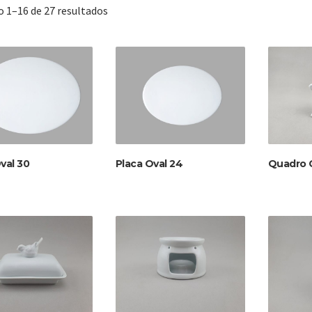
Classificado
o 1–16 de 27 resultados
por
mais
recente
val 30
Placa Oval 24
Quadro 