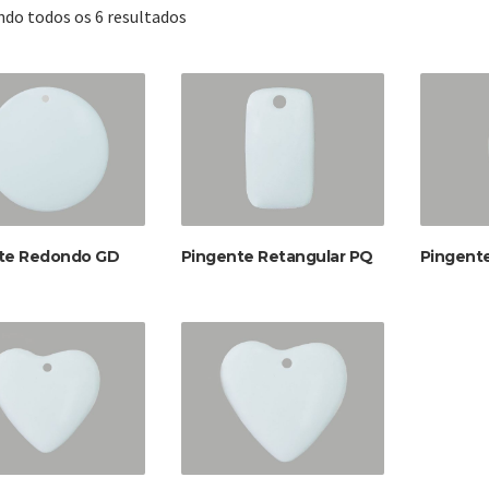
Classificado
do todos os 6 resultados
por
mais
recente
te Redondo GD
Pingente Retangular PQ
Pingent