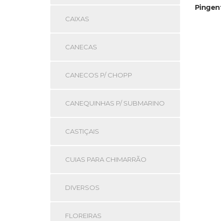
Pingen
CAIXAS
CANECAS
CANECOS P/ CHOPP
CANEQUINHAS P/ SUBMARINO
CASTIÇAIS
CUIAS PARA CHIMARRÃO
DIVERSOS
FLOREIRAS