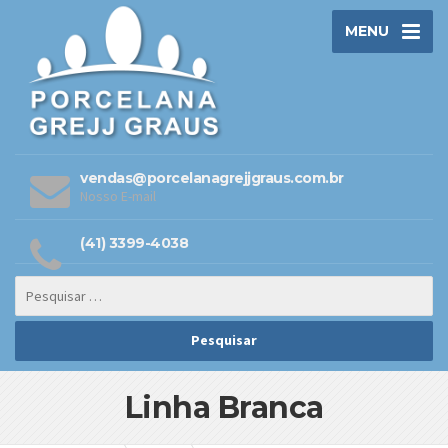
MENU
vendas@porcelanagrejjgraus.com.br
Nosso E-mail
(41) 3399-4038
Linha Branca