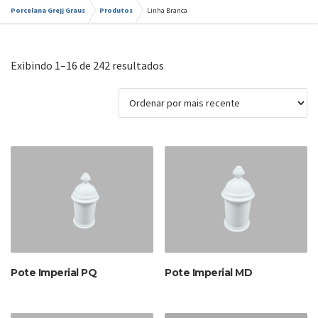
Porcelana Grejj Graus
Produtos
Linha Branca
Classificado
Exibindo 1–16 de 242 resultados
por
mais
recente
Pote Imperial PQ
Pote Imperial MD