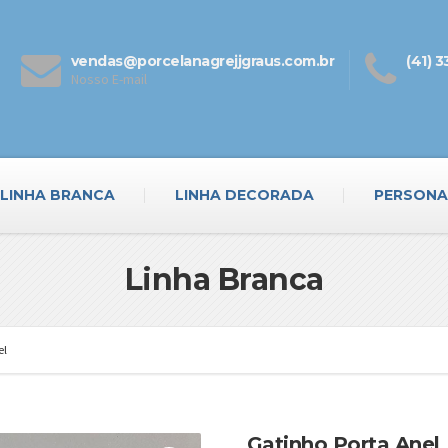
vendas@porcelanagrejjgraus.com.br
(41) 
Nosso E-mail
LINHA BRANCA
LINHA DECORADA
PERSONA
Linha Branca
el
Gatinho Porta Anel