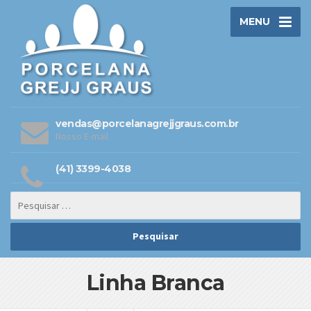
MENU
vendas@porcelanagrejjgraus.com.br
Nosso E-mail
(41) 3399-4038
Linha Branca