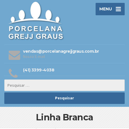
MENU
vendas@porcelanagrejjgraus.com.br
Nosso E-mail
(41) 3399-4038
Linha Branca