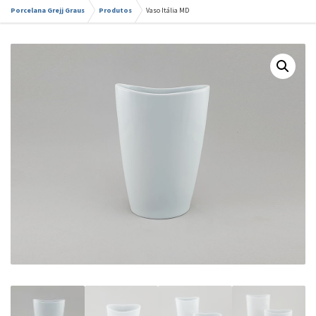
Porcelana Grejj Graus
Produtos
Vaso Itália MD