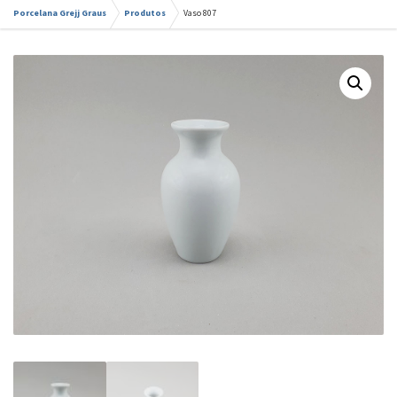
Porcelana Grejj Graus
Produtos
Vaso 807