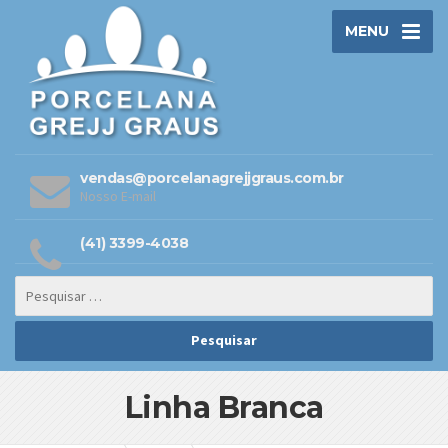
MENU
vendas@porcelanagrejjgraus.com.br
Nosso E-mail
(41) 3399-4038
Linha Branca