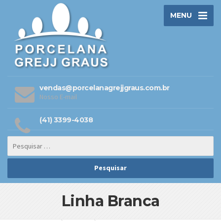
MENU
vendas@porcelanagrejjgraus.com.br
Nosso E-mail
(41) 3399-4038
Linha Branca