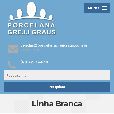
MENU
vendas@porcelanagrejjgraus.com.br
Nosso E-mail
(41) 3399-4038
Linha Branca