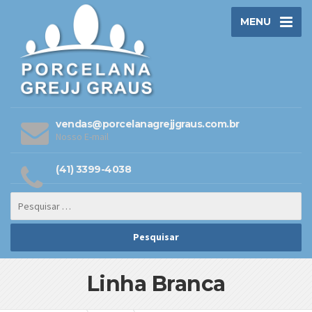
MENU
vendas@porcelanagrejjgraus.com.br
Nosso E-mail
(41) 3399-4038
Linha Branca