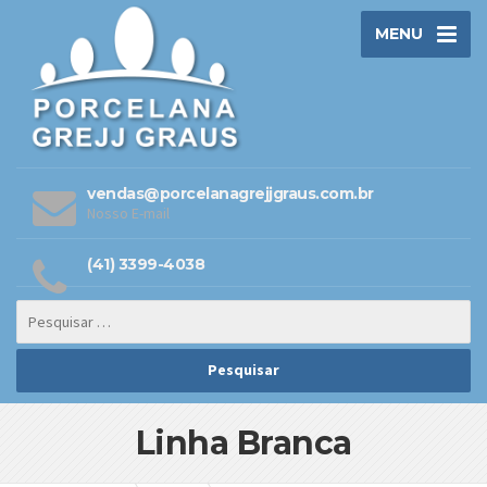
MENU
vendas@porcelanagrejjgraus.com.br
Nosso E-mail
(41) 3399-4038
Linha Branca