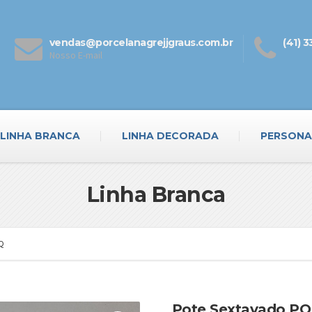
vendas@porcelanagrejjgraus.com.br
(41) 
Nosso E-mail
LINHA BRANCA
LINHA DECORADA
PERSONA
Linha Branca
PQ
Pote Sextavado PQ