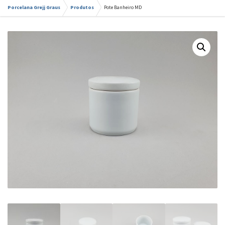
Porcelana Grejj Graus
Produtos
Pote Banheiro MD