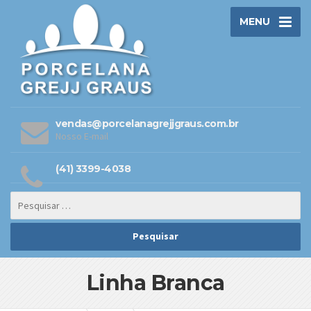
MENU
vendas@porcelanagrejjgraus.com.br
Nosso E-mail
(41) 3399-4038
Linha Branca