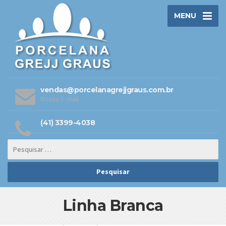
MENU
vendas@porcelanagrejjgraus.com.br
Nosso E-mail
(41) 3399-4038
Linha Branca