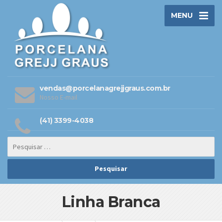
MENU
vendas@porcelanagrejjgraus.com.br
Nosso E-mail
(41) 3399-4038
Linha Branca