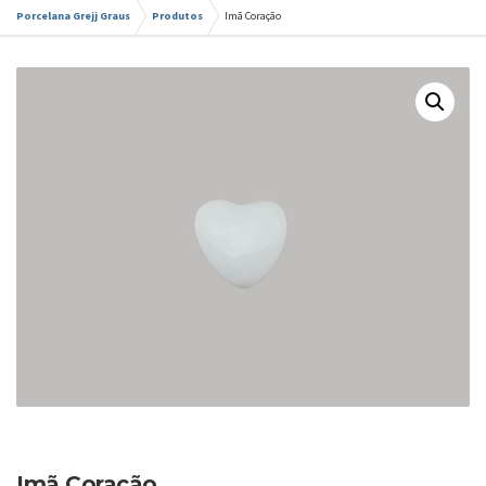
Porcelana Grejj Graus
Produtos
Imã Coração
Imã Coração