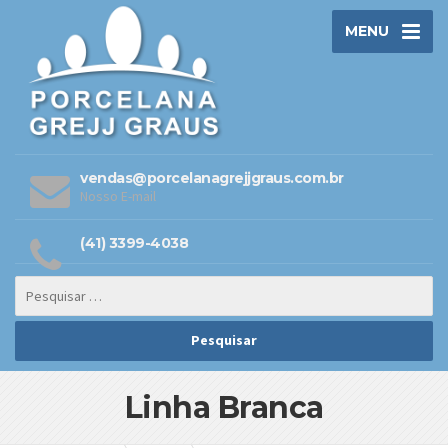
MENU
vendas@porcelanagrejjgraus.com.br
Nosso E-mail
(41) 3399-4038
Linha Branca