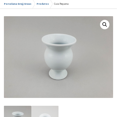
Porcelana Grejj Graus
Produtos
Cuia Pequena