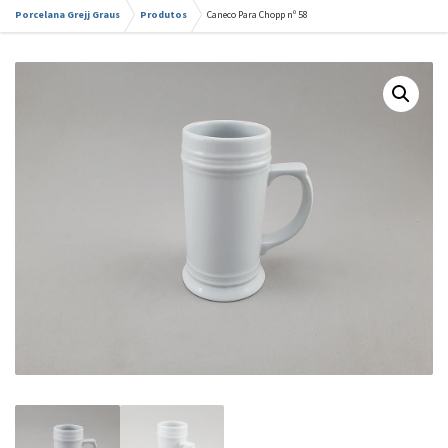
Porcelana Grejj Graus
Produtos
Caneco Para Chopp nº 58