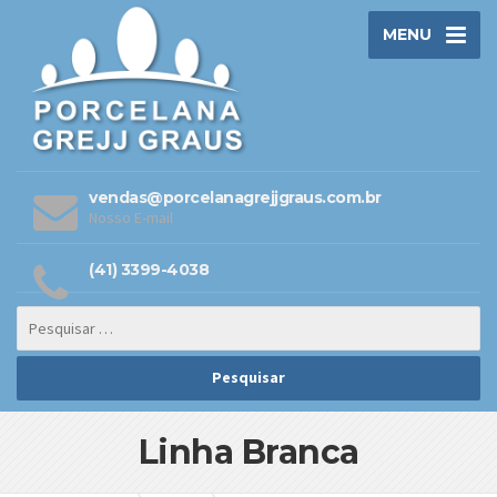
MENU
vendas@porcelanagrejjgraus.com.br
Nosso E-mail
(41) 3399-4038
Linha Branca