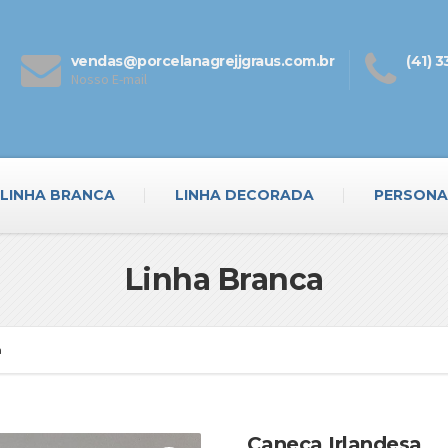
vendas@porcelanagrejjgraus.com.br
(41) 
Nosso E-mail
LINHA BRANCA
LINHA DECORADA
PERSONA
Linha Branca
a
Caneca Irlandesa