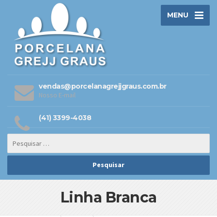
MENU
vendas@porcelanagrejjgraus.com.br
Nosso E-mail
(41) 3399-4038
Linha Branca