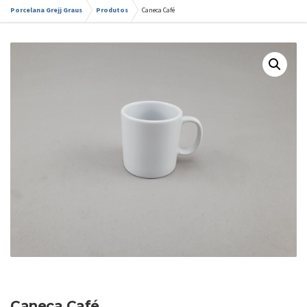
Porcelana Grejj Graus
Produtos
Caneca Café
Caneca Café