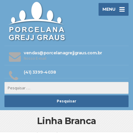
MENU
vendas@porcelanagrejjgraus.com.br
Nosso E-mail
(41) 3399-4038
Linha Branca