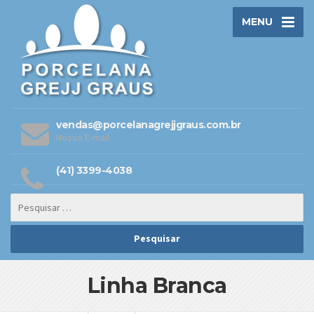
MENU
vendas@porcelanagrejjgraus.com.br
Nosso E-mail
(41) 3399-4038
Linha Branca